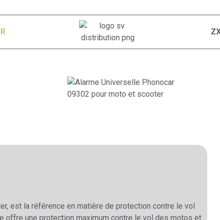
AR
Z
, est la référence en matière de protection contre le vol
le offre une protection maximum contre le vol des motos et